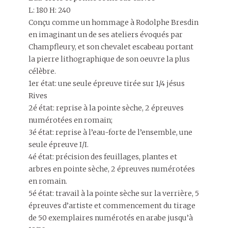
L: 180 H: 240
Conçu comme un hommage à Rodolphe Bresdin
en imaginant un de ses ateliers évoqués par
Champfleury, et son chevalet escabeau portant
la pierre lithographique de son oeuvre la plus
célèbre.
1er état: une seule épreuve tirée sur 1/4 jésus
Rives
2é état: reprise à la pointe sèche, 2 épreuves
numérotées en romain;
3é état: reprise à l’eau-forte de l’ensemble, une
seule épreuve I/I.
4é état: précision des feuillages, plantes et
arbres en pointe sèche, 2 épreuves numérotées
en romain.
5é état: travail à la pointe sèche sur la verrière, 5
épreuves d’artiste et commencement du tirage
de 50 exemplaires numérotés en arabe jusqu’à