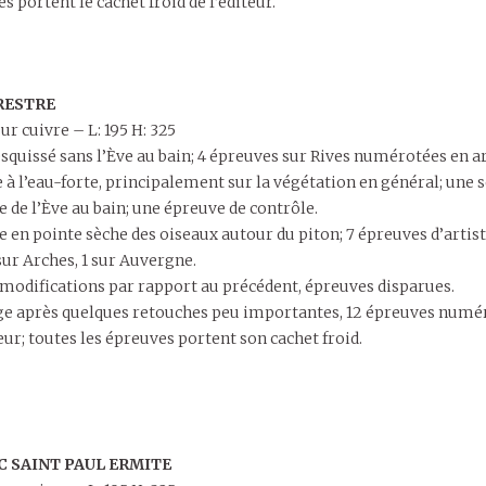
s portent le cachet froid de l’éditeur.
RESTRE
ur cuivre – L: 195 H: 325
esquissé sans l’Ève au bain; 4 épreuves sur Rives numérotées en a
 à l’eau-forte, principalement sur la végétation en général; une 
 de l’Ève au bain; une épreuve de contrôle.
e en pointe sèche des oiseaux autour du piton; 7 épreuves d’arti
sur Arches, 1 sur Auvergne.
 modifications par rapport au précédent, épreuves disparues.
ge après quelques retouches peu importantes, 12 épreuves numér
eur; toutes les épreuves portent son cachet froid.
 SAINT PAUL ERMITE