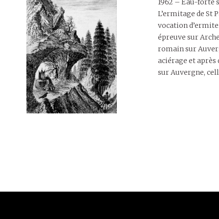
1962 – Eau-forte s
L’ermitage de St P
vocation d’ermite.
épreuve sur Arches
romain sur Auverg
aciérage et après
sur Auvergne, cell