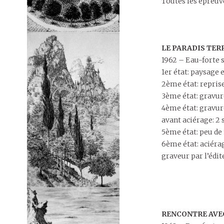
Toutes les épreuve
LE PARADIS TER
1962 – Eau-forte s
1er état: paysage 
2ème état: reprise
3ème état: gravure
4ème état: gravur
avant aciérage: 2 
5ème état: peu de
6ème état: aciéra
graveur par l’édit
RENCONTRE AVEC