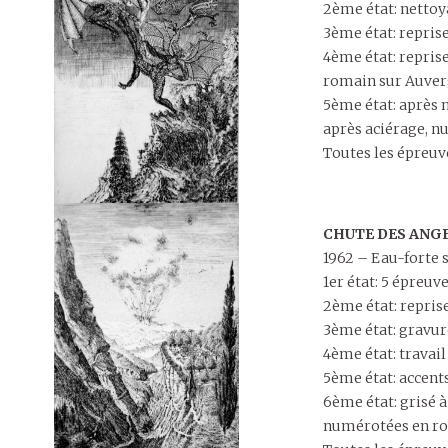
2ème état: nettoya
3ème état: repris
4ème état: reprise
romain sur Auver
5ème état: après n
après aciérage, n
Toutes les épreuve
CHUTE DES ANG
1962 – Eau-forte s
1er état: 5 épreuv
2ème état: reprise
3ème état: gravur
4ème état: travail
5ème état: accents
6ème état: grisé à
numérotées en r