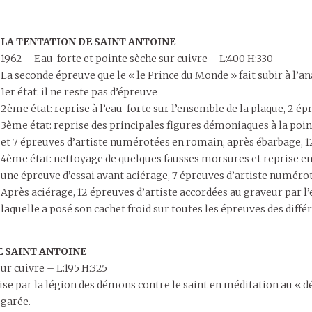
LA TENTATION DE SAINT ANTOINE
1962 – Eau-forte et pointe sèche sur cuivre – L:400 H:330
La seconde épreuve que le « le Prince du Monde » fait subir à l’ana
1er état: il ne reste pas d’épreuve
2ème état: reprise à l’eau-forte sur l’ensemble de la plaque, 2 é
3ème état: reprise des principales figures démoniaques à la poin
et 7 épreuves d’artiste numérotées en romain; après ébarbage, 
4ème état: nettoyage de quelques fausses morsures et reprise en
une épreuve d’essai avant aciérage, 7 épreuves d’artiste numéro
Après aciérage, 12 épreuves d’artiste accordées au graveur par l’é
laquelle a posé son cachet froid sur toutes les épreuves des différ
 SAINT ANTOINE
ur cuivre – L:195 H:325
se par la légion des démons contre le saint en méditation au « dé
égarée.