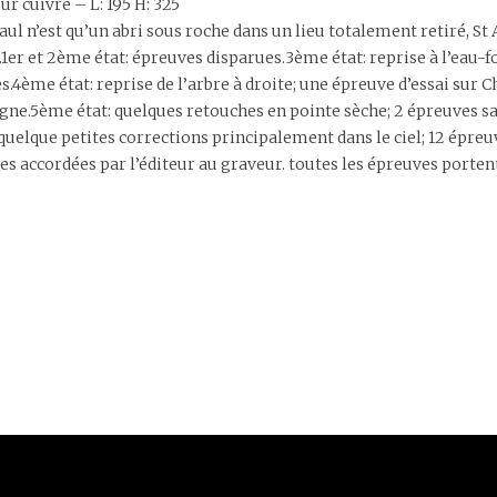
ur cuivre – L: 195 H: 325
aul n’est qu’un abri sous roche dans un lieu totalement retiré, St
1er et 2ème état: épreuves disparues.3ème état: reprise à l’eau-fo
.4ème état: reprise de l’arbre à droite; une épreuve d’essai sur 
ne.5ème état: quelques retouches en pointe sèche; 2 épreuves san
 quelque petites corrections principalement dans le ciel; 12 épre
es accordées par l’éditeur au graveur. toutes les épreuves portent