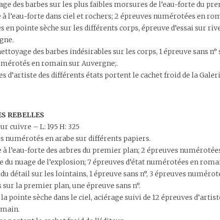
ge des barbes sur les plus faibles morsures de l’eau-forte du pre
e à l’eau-forte dans ciel et rochers; 2 épreuves numérotées en ro
s en pointe sèche sur les différents corps, épreuve d’essai sur ri
gne.
ettoyage des barbes indésirables sur les corps, 1 épreuve sans n° su
umérotés en romain sur Auvergne;.
s d’artiste des différents états portent le cachet froid de la Galer
ES REBELLES
ur cuivre – L: 195 H: 325
es numérotés en arabe sur différents papiers.
 à l’eau-forte des arbres du premier plan; 2 épreuves numérotées e
e du nuage de l’explosion; 7 épreuves d’état numérotées en roma
 du détail sur les lointains, 1 épreuve sans n°, 3 épreuves numéro
 sur la premier plan, une épreuve sans n°.
 la pointe sèche dans le ciel, aciérage suivi de 12 épreuves d’artis
omain.