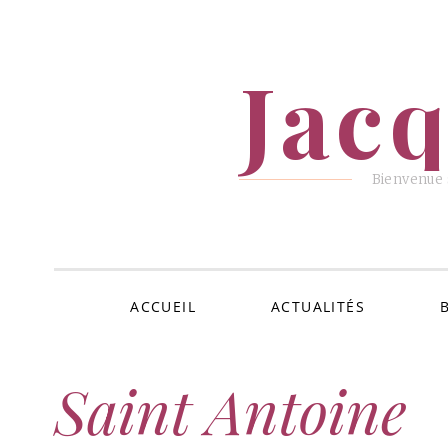
ALLER
AU
Jac
CONTENU
Bienvenue s
ACCUEIL
ACTUALITÉS
Saint Antoine