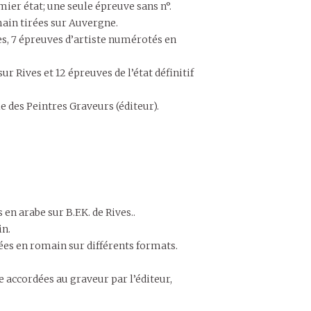
mier état; une seule épreuve sans n°.
main tirées sur Auvergne.
ves, 7 épreuves d’artiste numérotés en
r Rives et 12 épreuves de l’état définitif
ie des Peintres Graveurs (éditeur).
n arabe sur B.F.K. de Rives..
in.
tées en romain sur différents formats.
te accordées au graveur par l’éditeur,