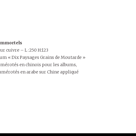
 Immortels
ur cuivre – L :250 H:123
album « Dix Paysages Grains de Moutarde »
mérotés en chinois pour les albums,
umérotés en arabe sur Chine appliqué