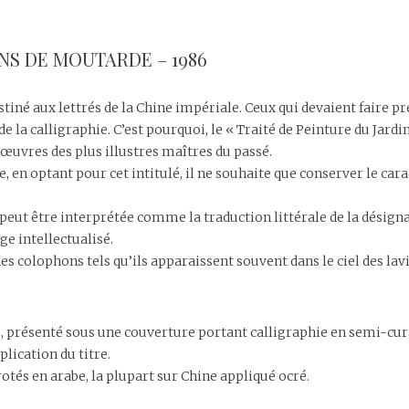
NS DE MOUTARDE – 1986
stiné aux lettrés de la Chine impériale. Ceux qui devaient faire p
 de la calligraphie. C’est pourquoi, le « Traité de Peinture du J
œuvres des plus illustres maîtres du passé.
en optant pour cet intitulé, il ne souhaite que conserver le ca
e peut être interprétée comme la traduction littérale de la désign
e intellectualisé.
olophons tels qu’ils apparaissent souvent dans le ciel des lavis
s, présenté sous une couverture portant calligraphie en semi-cur
lication du titre.
otés en arabe, la plupart sur Chine appliqué ocré.