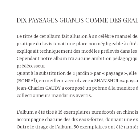
DIX PAYSAGES GRANDS COMME DES GRAI
Le titre de cet album fait allusion à un célèbre manuel de
pratique du lavis tenait une place non négligeable à côté
expliquait techniquement des modèles prélevés dans les 
Cependant notre album n’a aucune ambition pédagogique, 
prédécesseur
Quant à la substitution de « Jardin » par « paysage », ell
(BONSAÎ), en meilleur accord avec « SHAN SHUI »= paysag
Jean-Charles GAUDY a composé un poème à la manière des c
collectionneurs mandarins avertis.
L’album a été tiré à 16 exemplaires numérotés en chinoi
accompagne chacune des dix eaux-fortes, donnant une exp
Outre le tirage de l’album, 50 exemplaires ont été numér