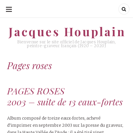
ALLER
AU
CONTENU
Jacques Houplain
Jacques Houplain
Bienvenue sur le site officiel de Jacques Houplain,
peintre-graveur français (1920 – 2020)
Pages roses
PAGES ROSES
2003 – suite de 13 eaux-fortes
Album composé de treize eaux-fortes, achevé
d’imprimer en septembre 2003 sur la presse du graveur,
dans la Haute Vallée de l’Aude ; il a été tiré vingt