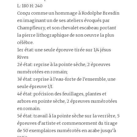
L: 180 H: 240
Conçu comme un hommage à Rodolphe Bresdin
en imaginant un de ses ateliers évoqués par
Champfleury, et son chevalet escabeau portant
la pierre lithographique de son oeuvre la plus
célèbre.
1er état: une seule épreuve tirée sur 1/4 jésus
Rives
2é état: reprise à la pointe sèche, 2 épreuves
numérotées en romain;
3é état: reprise à l’eau-forte de l’ensemble, une
seule épreuve I/I.
4é état: précision des feuillages, plantes et
arbres en pointe sèche, 2 épreuves numérotées
en romain.
5é état: travail à la pointe sèche sur la verrière, 5
épreuves d’artiste et commencement du tirage
de 50 exemplaires numérotés en arabe jusqu’à