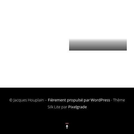
© Jacques Houplain –
Fièrement propulsé par WordPress
-
Thème
Silk Lite par
Pixelgrade