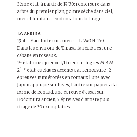
3ème état: à partir de 19/30: remorsure dans
arbre du premier plan, pointe sèche dans ciel,
mer et lointains, continuation du tirage.
LA ZERIBA
1951 – Eau-forte sur cuivre – L: 240 H: 150
Dans les environs de Tipasa, la zériba est une
cabane en roseaux.
er
1
état: une épreuve I/I tirée sur Ingres M.B.M
ème
2
état: quelques accents par remorsure ; 2
épreuves numérotées en romain: l’une avec
Japon appliqué sur Rives, l’autre sur papier à la
forme de Renaud, une épreuve d’essai sur
Hodomura ancien, 7 épreuves d’artiste puis
tirage de 30 exemplaires.