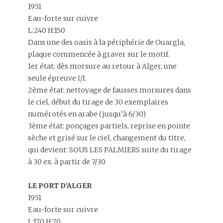
1951
Eau-forte sur cuivre
L:240 H:150
Dans une des oasis à la périphérie de Ouargla,
plaque commencée à graver sur le motif.
1er état: dès morsure au retour à Alger, une
seule épreuve I/I.
2ème état: nettoyage de fausses morsures dans
le ciel, début du tirage de 30 exemplaires
numérotés en arabe (jusqu’à 6/30)
3ème état: ponçages partiels, reprise en pointe
sèche et grisé sur le ciel, changement du titre,
qui devient: SOUS LES PALMIERS suite du tirage
à 30 ex. à partir de 7/30
LE PORT D’ALGER
1951
Eau-forte sur cuivre
L:170 H:70