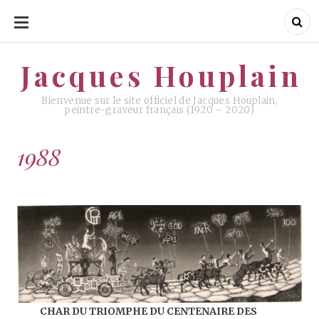
ALLER
AU
CONTENU
Jacques Houplain
Jacques Houplain
Bienvenue sur le site officiel de Jacques Houplain,
peintre-graveur français (1920 – 2020)
1988
CHAR DU TRIOMPHE DU CENTENAIRE DES