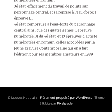
numérotées en romain.
3é état: effacement du travail de pointe sur
personnage central, et sa reprise à l’eau-forte; 1
épreuve I/I.
4é état: remorsure à l’eau-forte du personnage
central ainsi que des quatre génies; 1 épreuve
numérotée I/I du 4é état, et 10 épreuves d’artiste
numérotées en romain, celles accordées par la
Jeune gravure Contemporaine qui en a fait
l’édition pour ses membres amateurs en 1989.
© Jacques Houplain –
Fièrement propulsé par WordPress
-
Thème
Silk Lite par
Pixelgrade