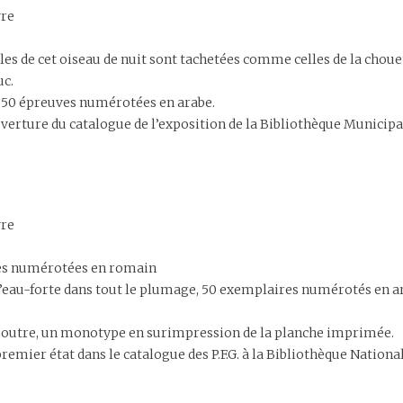
vre
 ailes de cet oiseau de nuit sont tachetées comme celles de la choue
uc.
 à 50 épreuves numérotées en arabe.
verture du catalogue de l’exposition de la Bibliothèque Municipa
vre
ves numérotées en romain
à l’eau-forte dans tout le plumage, 50 exemplaires numérotés en a
en outre, un monotype en surimpression de la planche imprimée.
emier état dans le catalogue des P.F.G. à la Bibliothèque National