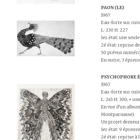
PAON (LE)
1967
Eau-forte sur cui
L: 230 H: 227
1er état: une seule
2é état: reprise 
50 prévus numérot
En outre, 3 épreu
PSYCHOPHORE É
1967
Eau-forte sur cui
L: 245 H: 300, + un
En vue d’un album
Montparnasse).
Un projet demeuré
1er état: 9 épreuv
2é état: reprise à