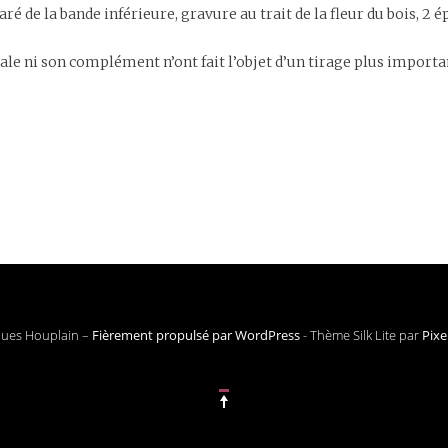
paré de la bande inférieure, gravure au trait de la fleur du bois, 
ale ni son complément n’ont fait l’objet d’un tirage plus importa
ques Houplain –
Fièrement propulsé par WordPress
-
Thème Silk Lite par
Pixe