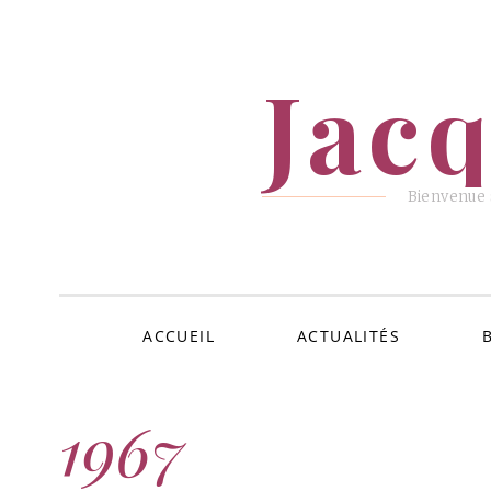
ALLER
AU
Jac
CONTENU
Bienvenue s
ACCUEIL
ACTUALITÉS
1967