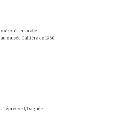
numérotés en arabe.
 au musée Galliéra en 1968.
: 1 épreuve I/I signée.