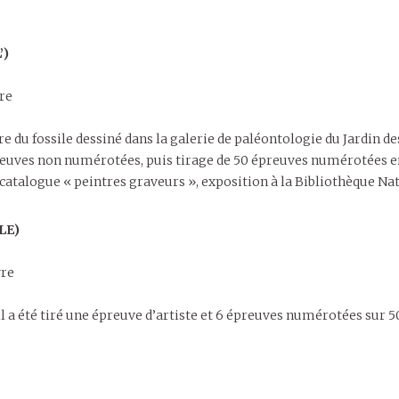
’)
vre
re du fossile dessiné dans la galerie de paléontologie du Jardin de
preuves non numérotées, puis tirage de 50 épreuves numérotées e
catalogue « peintres graveurs », exposition à la Bibliothèque Nat
LE)
vre
il a été tiré une épreuve d’artiste et 6 épreuves numérotées sur 50,