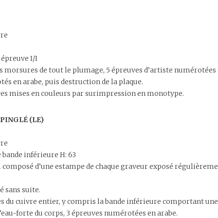
vre
 épreuve I/I
des morsures de tout le plumage, 5 épreuves d’artiste numérotées 
és en arabe, puis destruction de la plaque.
ves mises en couleurs par surimpression en monotype.
PINGLÉ (LE)
vre
e bande inférieure H: 63
 composé d’une estampe de chaque graveur exposé régulièrement
 sans suite.
es du cuivre entier, y compris la bande inférieure comportant un
 l’eau-forte du corps, 3 épreuves numérotées en arabe.