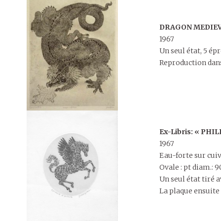
DRAGON MEDIE
1967
Un seul état, 5 é
Reproduction dans
Ex-Libris: « PH
1967
Eau-forte sur cui
Ovale : pt diam.: 9
Un seul état tiré 
La plaque ensuite 