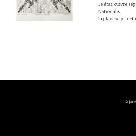
3é état: cuivre sé
Nationale.
la planche princip
© Jac