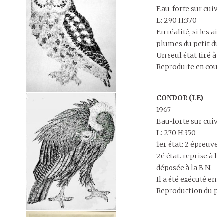
Eau-forte sur cui
L: 290 H:370
En réalité, si les
plumes du petit d
Un seul état tiré
Reproduite en cou
CONDOR (LE)
1967
Eau-forte sur cui
L: 270 H:350
1er état: 2 épreu
2é état: reprise 
déposée à la B.N.
Il a été exécuté 
Reproduction du pr